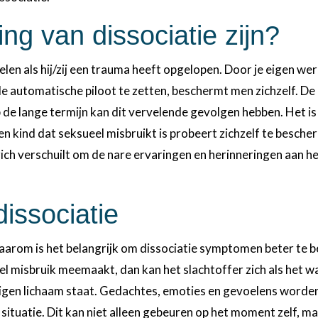
ng van dissociatie zijn?
en als hij/zij een trauma heeft opgelopen. Door je eigen were
e automatische piloot te zetten, beschermt men zichzelf. De d
e lange termijn kan dit vervelende gevolgen hebben. Het is
Een kind dat seksueel misbruikt is probeert zichzelf te besch
zich verschuilt om de nare ervaringen en herinneringen aan he
issociatie
 Daarom is het belangrijk om dissociatie symptomen beter te 
el misbruik meemaakt, dan kan het slachtoffer zich als het w
n eigen lichaam staat. Gedachtes, emoties en gevoelens worde
ituatie. Dit kan niet alleen gebeuren op het moment zelf, m