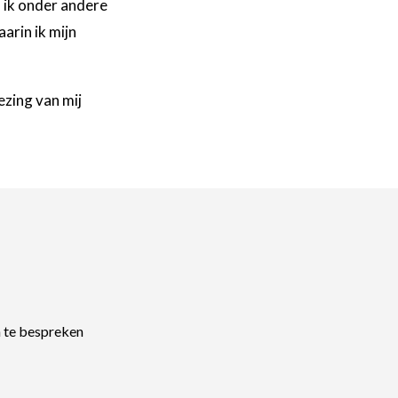
f ik onder andere
arin ik mijn
ezing van mij
 te bespreken