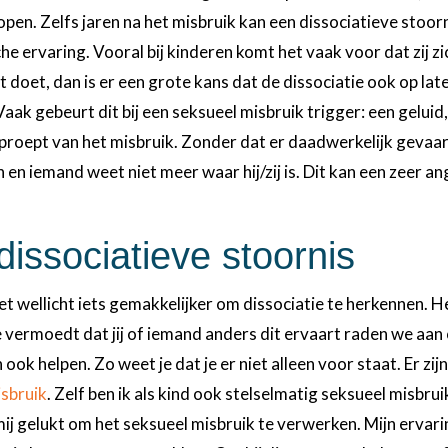
en. Zelfs jaren na het misbruik kan een dissociatieve stoor
he ervaring. Vooral bij kinderen komt het vaak voor dat zij zi
t doet, dan is er een grote kans dat de dissociatie ook op late
aak gebeurt dit bij een seksueel misbruik trigger: een geluid,
proept van het misbruik. Zonder dat er daadwerkelijk gevaar
n en iemand weet niet meer waar hij/zij is. Dit kan een zeer an
dissociatieve stoornis
het wellicht iets gemakkelijker om dissociatie te herkennen. 
 je vermoedt dat jij of iemand anders dit ervaart raden we aa
ook helpen. Zo weet je dat je er niet alleen voor staat. Er zij
isbruik
. Zelf ben ik als kind ook stelselmatig seksueel misbru
 mij gelukt om het seksueel misbruik te verwerken. Mijn ervari