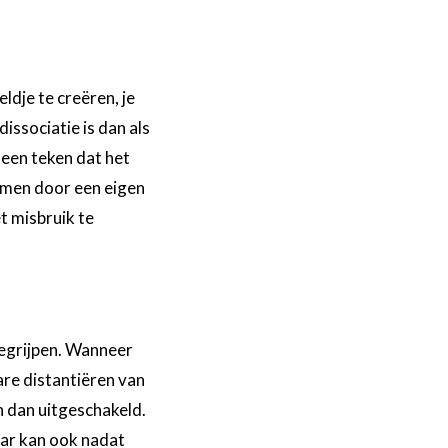
ldje te creëren, je
issociatie is dan als
 een teken dat het
ermen door een eigen
t misbruik te
begrijpen. Wanneer
are distantiëren van
n dan uitgeschakeld.
aar kan ook nadat