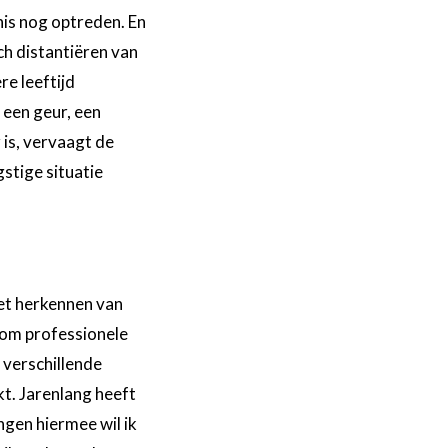
nis nog optreden. En
ch distantiëren van
re leeftijd
 een geur, een
 is, vervaagt de
gstige situatie
Het herkennen van
n om professionele
n verschillende
ikt. Jarenlang heeft
ngen hiermee wil ik